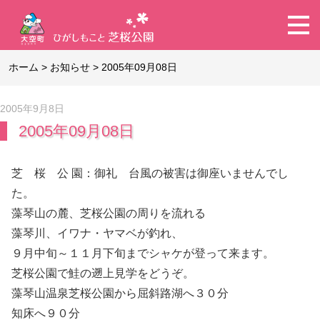
ホーム
>
お知らせ
>
2005年09月08日
2005年9月8日
2005年09月08日
芝 桜 公 園：御礼 台風の被害は御座いませんでし
た。
藻琴山の麓、芝桜公園の周りを流れる
藻琴川、イワナ・ヤマベが釣れ、
９月中旬～１１月下旬までシャケが登って来ます。
芝桜公園で鮭の遡上見学をどうぞ。
藻琴山温泉芝桜公園から屈斜路湖へ３０分
知床へ９０分