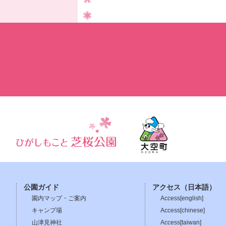
公園ガイド
アクセス（日本語）
園内マップ・ご案内
Access[english]
キャンプ場
Access[chinese]
山津見神社
Access[taiwan]