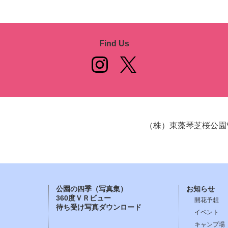
Find Us
（株）東藻琴芝桜公園
公園の四季（写真集）
お知らせ
360度ＶＲビュー
開花予想
待ち受け写真ダウンロード
イベント
キャンプ場