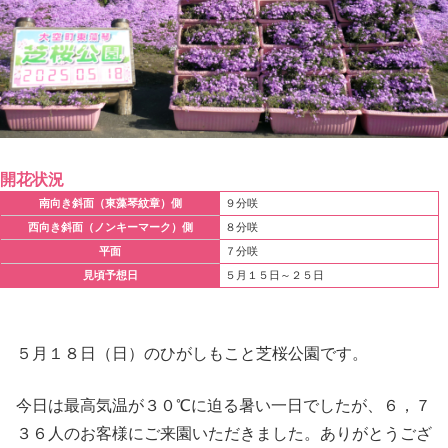
開花状況
南向き斜面（東藻琴紋章）側
９分咲
西向き斜面（ノンキーマーク）側
８分咲
平面
７分咲
見頃予想日
５月１５日～２５日
５月１８日（日）のひがしもこと芝桜公園です。
今日は最高気温が３０℃に迫る暑い一日でしたが、６，７
３６人のお客様にご来園いただきました。ありがとうござ