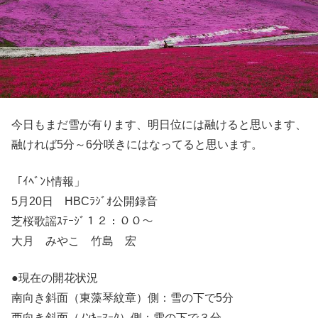
今日もまだ雪が有ります、明日位には融けると思います、
融ければ5分～6分咲きにはなってると思います。
「ｲﾍﾞﾝﾄ情報」
5月20日 HBCﾗｼﾞｵ公開録音
芝桜歌謡ｽﾃｰｼﾞ１２：００～
大月 みやこ 竹島 宏
●現在の開花状況
南向き斜面（東藻琴紋章）側：雪の下で5分
西向き斜面（ﾉﾝｷｰﾏｰｸ）側：雪の下で３分