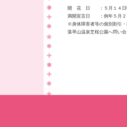
開 花 日 ：５月１４日
満開宣言日 ：例年５月２
※身体障害者等の個別割引・
藻琴山温泉芝桜公園へ問い合