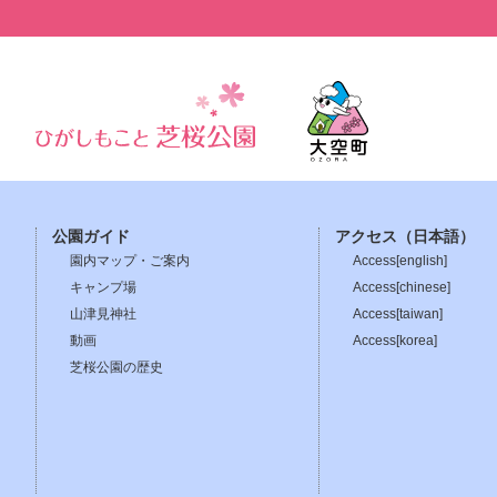
公園ガイド
アクセス（日本語）
園内マップ・ご案内
Access[english]
キャンプ場
Access[chinese]
山津見神社
Access[taiwan]
動画
Access[korea]
芝桜公園の歴史