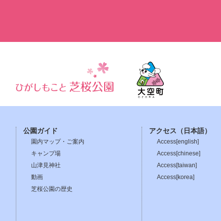
公園ガイド
アクセス（日本語）
園内マップ・ご案内
Access[english]
キャンプ場
Access[chinese]
山津見神社
Access[taiwan]
動画
Access[korea]
芝桜公園の歴史