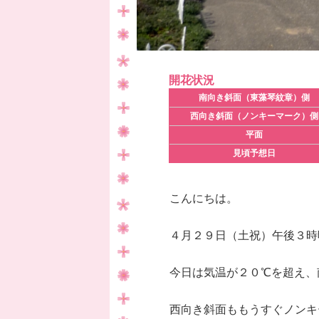
開花状況
南向き斜面（東藻琴紋章）側
西向き斜面（ノンキーマーク）側
平面
見頃予想日
こんにちは。
４月２９日（土祝）午後３時
今日は気温が２０℃を超え、
西向き斜面ももうすぐノンキ