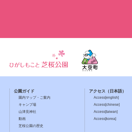
公園ガイド
アクセス（日本語）
園内マップ・ご案内
Access[english]
キャンプ場
Access[chinese]
山津見神社
Access[taiwan]
動画
Access[korea]
芝桜公園の歴史