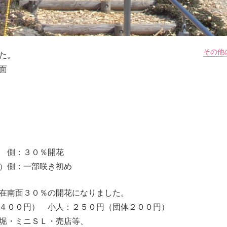
その他
た。
面
 側：３０％開花
）側：一部咲き初め
在南面３０％の開花になりました。
４００円） 小人：２５０円（団体２００円）
堀・ミニＳＬ・売店等、