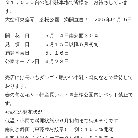
※１，０００台の無料駐車場で皆様を、お待ちしていま
す。
大空町東藻琴 芝桜公園 満開宣言！！ 2007年05月16日
開 花 日 ：５月 ４日南斜面３０％
見 頃 日 ：５月１５日以降６月初旬
満開宣言日 ：５月１６日
公園オープン日：４月２８日
売店には長いもダンゴ・暖かい牛乳・焼肉などで歓待して
おります。
春の旬な花々・特産長いも・※芝桜公園内はペット禁止で
す。
●現在の開花状況
低温・小雨で満開状態が６月初旬まで続きそうです。
南向き斜面（東藻琴村紋章） 側：１００％開花
西向き斜面（ノンキーマーク）側： ９０％開花