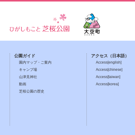
公園ガイド
アクセス（日本語）
園内マップ・ご案内
Access[english]
キャンプ場
Access[chinese]
山津見神社
Access[taiwan]
動画
Access[korea]
芝桜公園の歴史