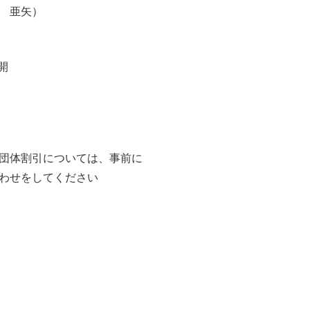
近江 亜矢）
開
団体割引については、事前に
わせをしてください