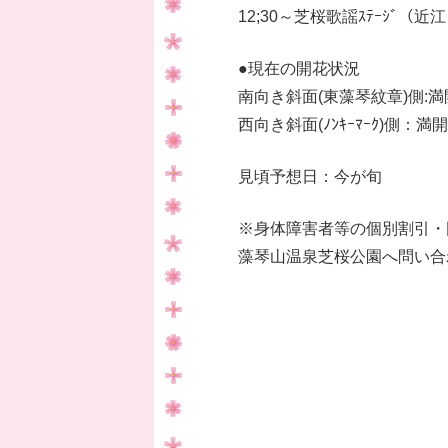
12;30～芝桜歌謡ｽﾃｰｼﾞ（
●現在の開花状況
南向き斜面(東藻琴紋章)側:満
西向き斜面(ﾉﾝｷｰﾏｰｸ)側：満開
見頃予想日：今が旬
※身体障害者等の個別割引・
藻琴山温泉芝桜公園へ問い合