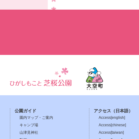
公園ガイド
アクセス（日本語）
園内マップ・ご案内
Access[english]
キャンプ場
Access[chinese]
山津見神社
Access[taiwan]