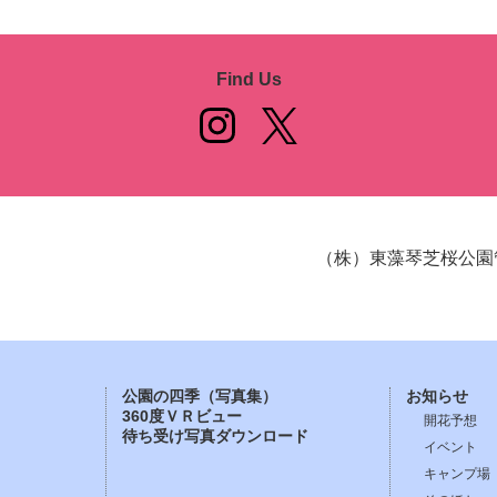
Find Us
（株）東藻琴芝桜公園
公園の四季（写真集）
お知らせ
360度ＶＲビュー
開花予想
待ち受け写真ダウンロード
イベント
キャンプ場