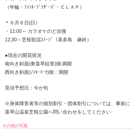
（年輪・ﾌｧﾝｷｰﾌﾞﾗｻﾞｰｽﾞ・ＣＬＡＰ）
＊６月６日(日）
・11:00～ カラオケのど自慢
12;30～芝桜歌謡ｽﾃｰｼﾞ（喜多島 麻鈴）
●現在の開花状況
南向き斜面(東藻琴紋章)側:満開
西向き斜面(ﾉﾝｷｰﾏｰｸ)側：満開
見頃予想日：今が旬
※身体障害者等の個別割引・団体割引については、事前に
藻琴山温泉芝桜公園へ問い合わせをしてください
その他の写真