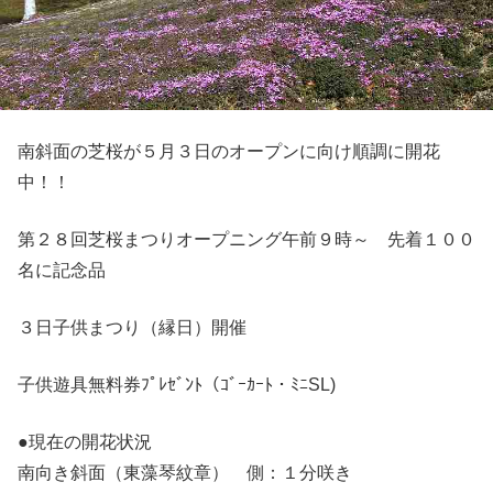
南斜面の芝桜が５月３日のオープンに向け順調に開花
中！！
第２８回芝桜まつりオープニング午前９時～ 先着１００
名に記念品
３日子供まつり（縁日）開催
子供遊具無料券ﾌﾟﾚｾﾞﾝﾄ（ｺﾞｰｶｰﾄ・ﾐﾆSL)
●現在の開花状況
南向き斜面（東藻琴紋章） 側：１分咲き