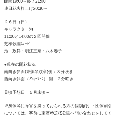
開園19:00～終了21:00
連日花火打上げ20:30～
２６日（日）
キャラクターｼｮｰ
11:00と14:00の２回開催
芝桜歌謡ｽﾃｰｼﾞ
池 政曻・明江三奈・八木春子
●現在の開花状況
南向き斜面(東藻琴紋章)側：３分咲き
西向き斜面（ﾉﾝｷｰﾏｰｸ） 側：２分咲き
見頃予想日：５月末頃～
※身体等に障害を持っておられる方の個別割引・団体割引
については、事前に東藻琴芝桜公園へ問い合わせをしてく