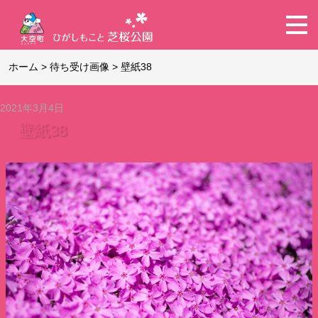
ホーム
>
待ち受け画像
>
壁紙38
2021年3月4日
壁紙38