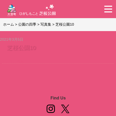
ホーム
>
公園の四季
>
写真集
>
芝桜公園10
2021年3月5日
芝桜公園10
その他の写真
Find Us