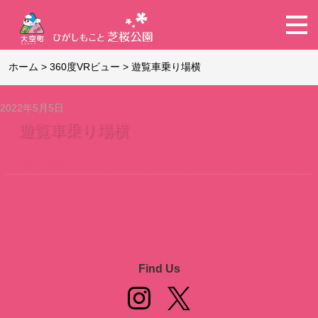
ホーム
>
360度VRビュー
>
遊覧車乗り場横
2022年5月5日
遊覧車乗り場横
その他の写真
Find Us