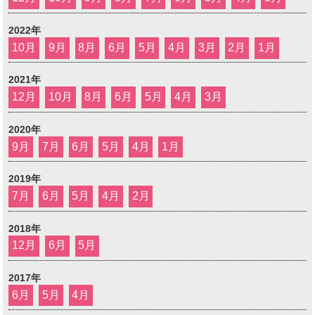
2022年
10月
9月
8月
6月
5月
4月
3月
2月
1月
2021年
12月
10月
8月
6月
5月
4月
3月
2020年
9月
7月
6月
5月
4月
1月
2019年
7月
6月
5月
4月
2月
2018年
12月
6月
5月
2017年
6月
5月
4月