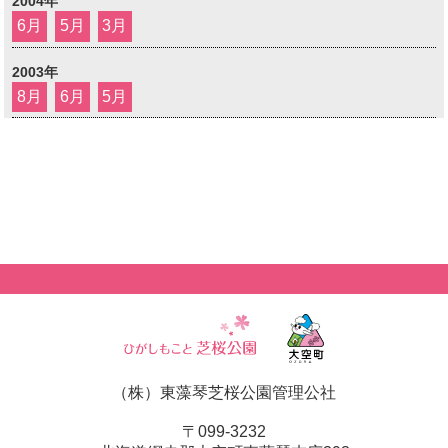
2004年
6月
5月
3月
2003年
8月
6月
5月
（株）東藻琴芝桜公園管理公社
〒099-3232