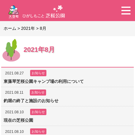
ホーム
>
2021年
>
8月
2021年8月
2021.08.27
お知らせ
東藻琴芝桜公園キャンプ場の利用について
2021.08.11
お知らせ
釣堀の終了と施設のお知らせ
2021.08.10
お知らせ
現在の芝桜公園
2021.08.10
お知らせ