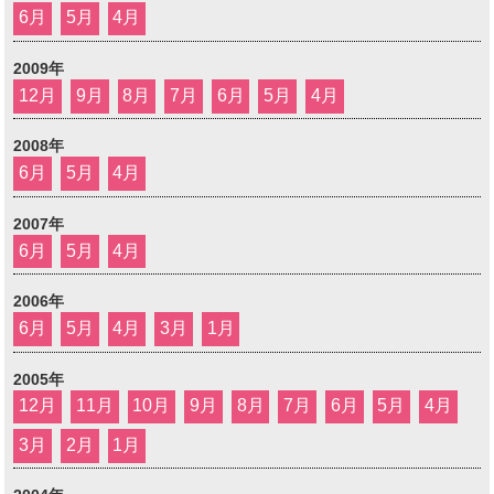
6月
5月
4月
2009年
12月
9月
8月
7月
6月
5月
4月
2008年
6月
5月
4月
2007年
6月
5月
4月
2006年
6月
5月
4月
3月
1月
2005年
12月
11月
10月
9月
8月
7月
6月
5月
4月
3月
2月
1月