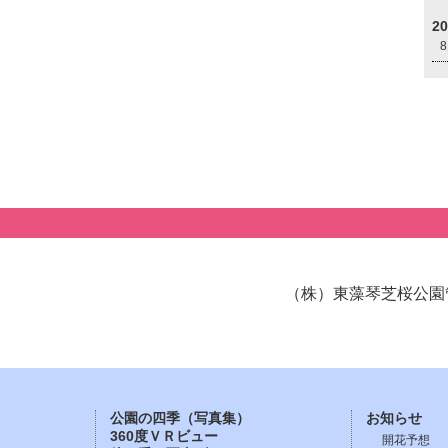
2
（株）東藻琴芝桜公園
公園の四季（写真集）
お知らせ
360度ＶＲビュー
開花予想