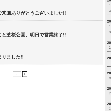
2
来園ありがとうございました!!
2
と芝桜公園、明日で営業終了!!
2
りました!!
2
2
1 / 1
1
2
2