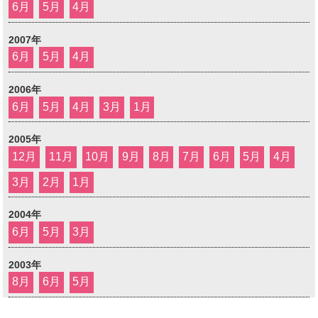
6月
5月
4月
2007年
6月
5月
4月
2006年
6月
5月
4月
3月
1月
2005年
12月
11月
10月
9月
8月
7月
6月
5月
4月
3月
2月
1月
2004年
6月
5月
3月
2003年
8月
6月
5月