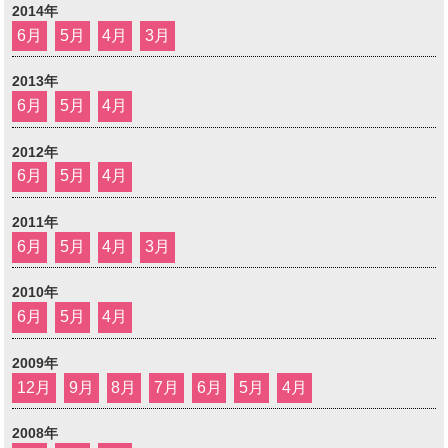
2014年
6月
5月
4月
3月
2013年
6月
5月
4月
2012年
6月
5月
4月
2011年
6月
5月
4月
3月
2010年
6月
5月
4月
2009年
12月
9月
8月
7月
6月
5月
4月
2008年