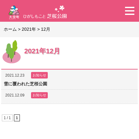
ホーム
>
2021年
>
12月
2021年12月
2021.12.23
お知らせ
雪に覆われた芝桜公園
2021.12.09
お知らせ
1 / 1
1