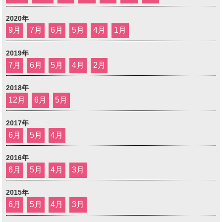
2020年
9月
7月
6月
5月
4月
1月
2019年
7月
6月
5月
4月
2月
2018年
12月
6月
5月
2017年
6月
5月
4月
2016年
6月
5月
4月
3月
2015年
6月
5月
4月
3月